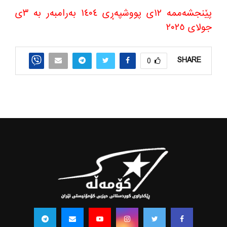
پێنجشه‌ممه‌ ١٢ی پووشپەڕی ١٤٠٤ بەرامبەر بە ٣ی
جولای ٢٠٢٥
SHARE
0