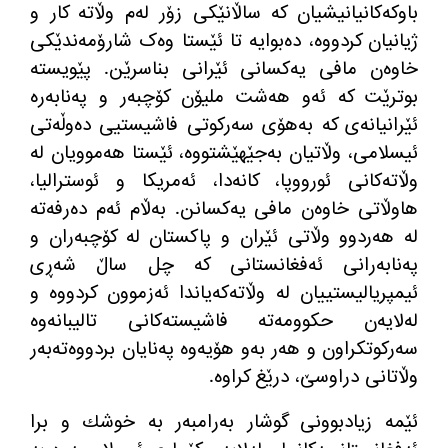
باوكه‌كانیانیشیان كه‌ ساڵانێكی زۆر له‌م وڵاته‌ كار و
ژیانیان كردووه‌، ده‌بوایە تا ئێستا وەک شارۆمەندێکی
خاوەن مافی یه‌كسانی ئێرانی بناسرێن
.
پێویستە
بوترێت کە ئەو هەشت ملیۆن کۆچبەر و پەنابەرە
ئێرانیانەی کە بەهۆی سەرکوتی فاشیستیی دەوڵەتی
ئیسلامی، وڵاتیان بەجێهێشتووە، ئێستا هەموویان لە
وڵاتەکانی ئورووپا، کانەدا، ئەمریکا و ئوسترالیا،
هاوڵاتی خاوەن مافی یەکسانن
.
بەڵام ئەم دەرفەتە
لە هەردوو وڵاتی ئێران و پاکستان لە کۆچبەران و
پەنابەرانی ئەفغانستانی کە چل ساڵ شەڕی
ئیمپریالیستییان لە وڵاتەکەیاندا ئەزموون کردووە و
لەلایەن حکوومەتە فاشیستەکانی تالیبانەوە
سەرکوتکراون و هەر بەو هۆیەوە پەنایان بردووەتەبەر
وڵاتانی دراوسێ، درێغ کراوە
.
ئێمه‌ زیادبوونی گوشار به‌رامبه‌ر بە خوشك و برا