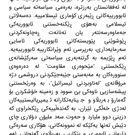
له‌ ئه‌فغانستان به‌رزتره‌، به‌ره‌می سیاسه‌ته‌ سیاسی و
ئابوورییه‌كانی ڕێبەری كۆماری ئیسلامییه‌
.
دەسەڵاتی
ئیسلامی به‌هۆی ڕێكنەخستنی ئابووریه‌كی
جەماوەرسەنتەر یان تەنانەت ڕەچاونەکردنی
ڕێوشوێنی پێویسته‌كانی ئابووریه‌كی ئاسایی
سەرمایەداری، بەرپرسی ئه‌م وێرانکارییە ئابوورییه‌یە
.
ئه‌م ڕێژیمه‌ به‌ گرتنه‌به‌ری سیاسه‌تی سەرکێشانەی
ڕێكخستنی
“
مێحوەری مقاومت
”
لە دەرەوەی
سنوورەکان به‌ مه‌به‌ستی جێبه‌جێكردنی دروشمی دژه‌
مرۆڤانه‌ی
“
لەناوبردنی ئیسرائیل
“
، به‌ وەرێخستنی
پیشه‌سازیی ناوه‌كی بێ سوود و زەمینە خۆشکردن بۆ
گەمارۆ بەربڵاو و جینایەتکارانە ئیمپریالیستییەکان
لەدژی خه‌ڵكی ئێران، به‌ گەندەڵییه‌کی ڕێكخراوی كه‌
دزینی دوو ملیارد و حەوت سەد ملیۆن دۆلاری چای
دێبش ته‌نها یه‌كێكه‌ له‌ نموونه‌كانی، هۆكاری سەره‌كی
داڕمانی ئابووری و بێكاریی بەربڵاوی گه‌نجانی ئه‌م