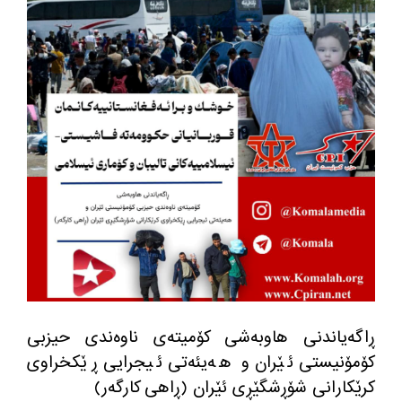
ڕاگەیاندنی هاوبەشی کۆمیتەی ناوەندی حیزبی
کۆمۆنیستی ئێران و هەیئەتی ئیجرایی ڕێکخراوی
کرێکارانی شۆڕشگێڕی ئێران (ڕاهی کارگەر)