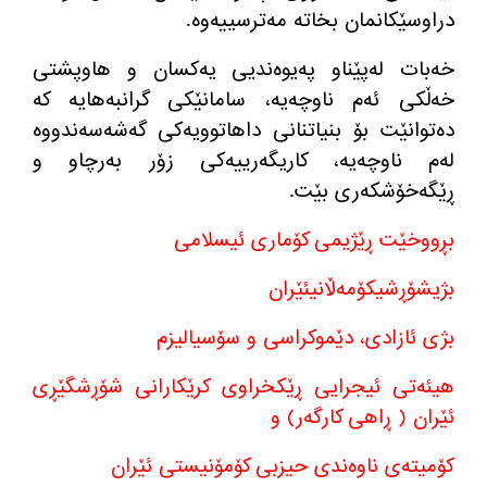
دراوسێکانمان بخاتە مەترسییەوە
.
خەبات لەپێناو پەیوه‌ندیی یه‌كسان و هاوپشتی
خه‌ڵكی ئه‌م ناوچەیە، سامانێکی گرانبه‌هایه‌ كه‌
ده‌توانێت بۆ بنیاتنانی داهاتوویەکی گه‌شه‌سەندووە
له‌م ناوچەیە، كاریگه‌رییه‌كی زۆر به‌رچاو و
ڕێگه‌خۆشكه‌ری بێت
.
بڕووخێت ڕێژیمی كۆماری ئیسلامی
بژیشۆڕشیکۆمەڵانیئێران
بژی ئازادی، دێموكراسی و سۆسیالیزم
هیئه‌تی ئیجرایی ڕێكخراوی کرێکارانی شۆڕشگێڕی
ئێران
(
ڕاهی کارگەر
)
و
کۆمیتەی ناوه‌ندی حیزبی كۆمۆنیستی ئێران