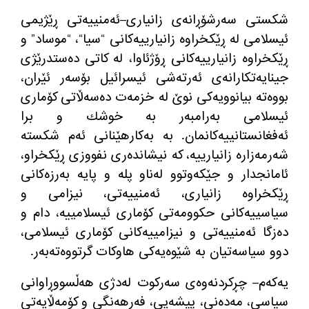
شكستی سەرشۆڕانەی زانیاری
–
ئەمنییەتی ڕێژیمی
ئیسلامی له‌ ڕێكخراوه‌ زانیارییه‌كانی
“
سیا
“
،
“
موساد
”
و
ڕێكخراوه‌ زانیارییه‌كانی ڕۆژئاوا، له‌ كاتی دەستدرێژی
جینایەتکارانەی ئەرتەشی ئیسرائیل بۆسەر ئێران،
بووەتە بیانوویەکی نوێ لە خزمەت دەسەڵاتی كۆماری
ئیسلامی به‌رامبه‌ر بە خوشك و برا
ئه‌فغانستانییه‌كانمان
.
به‌ به‌كارهێنانی ئه‌م شكسته‌
شەرمەزارە زانیارییە، كه‌ نیشانده‌ری نفووزی ڕێكخراو،
ئامانجدار و جێکەوتوو لەناو پلە و پایە بەرزەكانی
ڕێكخراوه‌ زانیاری، ئەمنییەتی، نیزامی و
سیاسییه‌كانی حکوومەتی كۆماری ئیسلامییه‌، دام و
دەزگا ئەمنییەتی و نیزامییەکانی كۆماری ئیسلامی،
دوو سیاسه‌تیان به‌ شێوه‌یه‌كی هاوکات گرتووەتەبەر
.
یه‌كه‌م
–
چڕکردنەوەی سەرکوت لەدژی هەڵسووڕاوانی
سیاسی، مەدەنی، پیشه‌یی، فەرهەنگی و كۆمه‌ڵایه‌تی