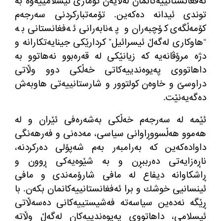
ئه‌فغانستانییه‌كانمان له‌لایه‌ن كۆماری ئیسلامییەوە به‌
توندی ئیدانە ده‌كه‌ین
.
تۆمەتبارکردنی سەرجەم
كۆمه‌ڵگه‌ی كۆچبه‌ران و پەنابەرانی ئەفغانستانی به‌
“
هاوكاری له‌گه‌ڵ ئیسرائیل
”
كردارێكی جینایەتکارانە و
دژه‌ مرۆڤانه‌یە كه‌ زیانێکی لە قەرەبوو نەهاتوو به‌
داهاتووی پەیوه‌ندییه‌كاتی خه‌ڵكی دوو وڵاتی
دراوسێ و خاوەن كولتوور و شارستانییه‌تی هاوبەش
ده‌گه‌یه‌نێت
.
ئێمه‌ له‌ سەرجەم خه‌ڵكی بەشەرەفی ئێران و له‌
هه‌موو هەڵسووڕاوانی سیاسی، مەدەنی و فەرهەنگی
داوادەكه‌ین كه‌ به‌رامبه‌ر به‌م شه‌پۆلی ده‌رکردنه‌،
ناڕەزایەتی دەرببڕن و به‌ شێوه‌یه‌كی ڕوون و
ڕاشکاوانە دیفاع له‌ مافی شارۆمەندی و مافی
ئینسانیی خوشك و برا ئه‌فغانستانییه‌كانمان بكه‌ن
.
با
ڕێگه‌ نەدەین سیاسه‌ته‌ فه‌شیستییه‌كانی دەسەڵاتی
ئیسلامی، داهاتووی پەیوه‌ندییه‌كان لەگەڵ وڵاته‌