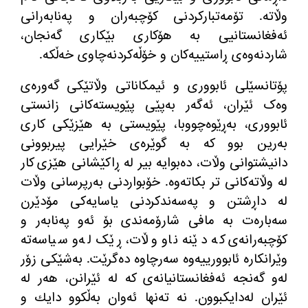
وڵاتە
.
تۆمەتبارکردنی كۆچبه‌ران و پەنابەرانی
ئەفغانستانیی بە هۆكاری بێكاری گه‌نجان،
شاردنەوەی ڕاستییه‌کان و خۆڵه‌کردنەچاوی خه‌ڵكە
.
پۆتانسێلی ئابووری و ئیمکاناتی وڵاتێکی گه‌وره‌ی
وەک ئێران، ئەگەر به‌پێی پێویسته‌كانی زانستی
ئابووری، به‌ڕێوه‌چووبا، پێویستی به‌ هێزێکی كاری
بەرین بوو كه‌ به‌ گوێره‌ی خێرایی پیربوونی
دانیشتوانی وڵات، ده‌بوایە بیر لە ڕاکێشانی هێزی کار
له‌ وڵاته‌كانی تر بکاتەوە
.
خۆبواردنی بەرپرسانی وڵات
لە داڕشتن و پەسەندکردنی یاسایه‌كی مۆدێرن
سەبارەت بە مافی شارۆمەندی بۆ ئەو پەنابەر و
كۆچبه‌رانەی کە دێنە ناو وڵات، ڕێک له‌و سیاسه‌ته‌
وێرانکارە ئابوورییه‌وە سەرچاوە دەگرێت
.
به‌شێكی زۆر
لەو گه‌نجه‌ ئەفغانستانیانەی كه‌ له‌ ئێرانن، هەر له‌
ئێران لەدایكبوون
.
نە ته‌نها ئه‌وان بەڵکوو دایك و