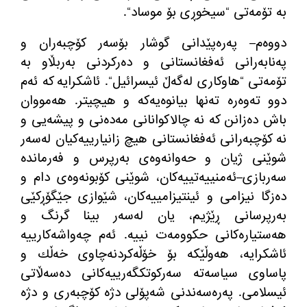
به‌ تۆمەتی
“
سیخوڕی بۆ موساد
“.
دووه‌م
–
پەرەپێدانی گوشار بۆسەر كۆچبه‌ران و
پەنابەرانی ئەفغانستانی و دەرکردنی بەربڵاو به‌
تۆمەتی
“
هاوكاری له‌گه‌ڵ ئیسرائیل
“.
ئاشكرایه‌ كه‌ ئه‌م
دوو تەوەرە ته‌نها بیانوەیەکە و هیچیتر
.
هه‌مووان
باش ده‌زانن كه‌ نە چالاكوانانی مەدەنی و پیشه‌یی و
نە كۆچبه‌رانی ئەفغانستانی هیچ زانیارییەکیان لەسەر
شوێنی ژیان و حەوانەوەی بەرپرس و فەرمانده‌
سەربازی
–
ئەمنییەتییەکان، شوێنی كۆبونه‌وه‌ی دام و
دەزگا نیزامی و ئینتیزامییەکان، شێوازی جێگۆڕکێی
بەرپرسانی ڕێژیم، یان له‌سەر بینا گرنگ و
هەستیارەكانی حکوومەت نییە
.
ئه‌م چەواشەکارییە
ئاشکرایە، هه‌وڵێكه‌ بۆ خۆڵه‌کردنەچاوی خه‌ڵك و
پاساوی سیاسه‌ته‌ سەرکوتکگەرییەکانی دەسەڵاتی
ئیسلامی
.
پەرەسەندنی شه‌پۆلی دژە کۆچبەری و دژە