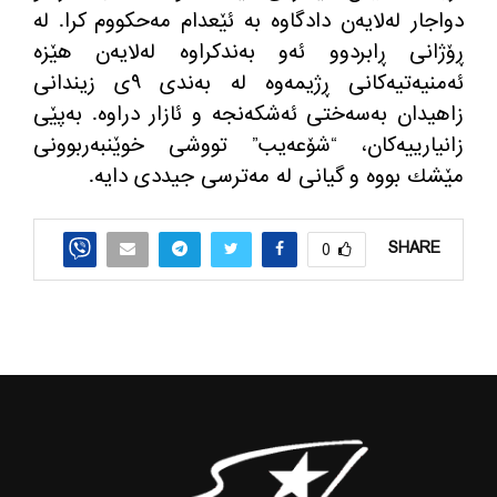
دواجار له‌لایه‌ن دادگاوه‌ به‌ ئێعدام مه‌حكووم كرا. له‌
ڕۆژانی ڕابردوو ئه‌و به‌ندكراوه‌ له‌لایه‌ن هێزه‌
ئه‌منیه‌تیه‌كانی ڕژیمه‌وه‌ له‌ به‌ندی ٩ی زیندانی
زاهیدان به‌سه‌ختی ئه‌شكه‌نجه و ئازار دراوه‌. به‌پێی
زانیارییه‌كان، “شۆعه‌یب” تووشی خوێنبه‌ربوونی
مێشك بووه‌ و گیانی له‌ مه‌ترسی جیددی دایه‌.
SHARE
0