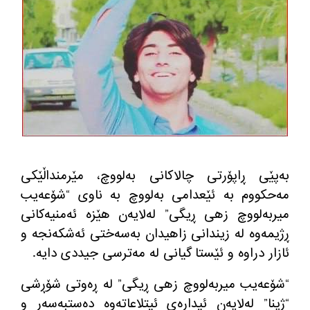
به‌پێی ڕاپۆرتی چالاكانی به‌لووچ، مێرمنداڵێكی
مه‌حكووم به‌ ئێعدامی به‌لووچ به‌ ناوی “شۆعه‌یب
میربه‌لووچ زهی ڕیگی” له‌لایه‌ن هێزه‌ ئه‌منیه‌كانی
ڕژیمه‌وه‌ له‌ زیندانی زاهیدان به‌سه‌ختی ئه‌شكه‌نجه و
ئازار دراوه‌ و ئێستا گیانی له‌ مه‌ترسی جیددی دایه‌.
“شۆعه‌یب میربه‌لووچ زهی ڕیگی” له‌ ڕه‌وتی شۆڕشی
“ژینا” له‌لایه‌ن ئیداره‌ی ئیتلاعاته‌وه‌ ده‌ستبه‌سه‌ر و