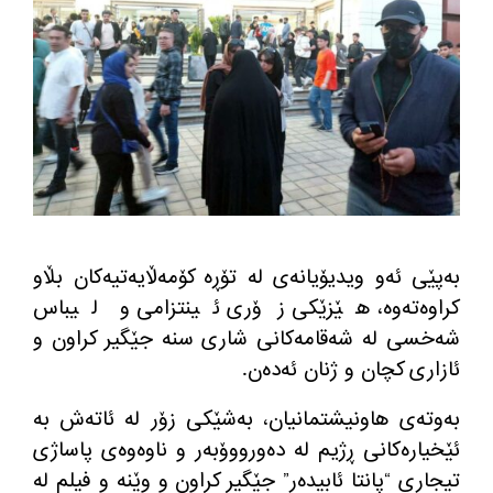
به‌پێی ئه‌و ویدیۆیانه‌ی له‌ تۆڕه‌ كۆمه‌ڵایه‌تیه‌كان بڵاو
كراوه‌ته‌وه‌، هێزێكی زۆری ئینتزامی و لیباس
شه‌خسی له‌ شه‌قامه‌كانی شاری سنه‌ جێگیر كراون و
ئازاری كچان و ژنان ئه‌ده‌ن.
به‌وته‌ی هاونیشتمانیان، به‌شێكی زۆر له‌ ئاته‌ش به‌
ئێخیاره‌كانی ڕژیم له‌ ده‌ورووۆبه‌ر و ناوه‌وه‌ی پاساژی
تیجاری “پانتا ئابیده‌ر” جێگیر كراون و وێنه و فیلم له‌