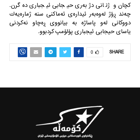
كچان و ژنانی دژبه‌ری حیجابی ئیجباری ده‌گرن.
چه‌ند ڕۆژ له‌وه‌به‌ر ئیداره‌ی ئه‌ماكنی سنه‌ ژماره‌یه‌ك
دووكانی له‌و پاساژه‌ به‌ بیانووی ڕه‌چاو نه‌كردنی
یاسای حیجابی ئیجباری پۆلۆمپ كردبوو.
SHARE
0