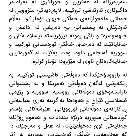
سه
ربه
رزانه له
‌
عه
فرین و خوڕاگری له
‌
به
رامبه
ر
داگیركاری ئه
رته
شی توركییه
، لاپه
ڕه
یه
كی مێژوویی له
خه
باتی مافخوازانه
ی خه
ڵكی جیهان تۆمار كرد
.
به
ڵام
ئه
ردۆغان به
‌
پشتیوانی بێ ده
ریغی له
‌ “
داعش و
جبهه
نوسره
‌”
و باقی ڕه
وته
‌
تیرۆریسته
‌
ئیسلامیه
كان و
جه
نایاتێك كه
‌
ده
رحه
ق خه
ڵكی كوردستانی توركییه
‌
و
سووریه
‌
ئه
نجامی داوه
، وه
ك یه
كێك له
‌
گه
وره
ترین
جه
نایه
كاره
كان ناوی له
‌
مێژوودا تۆمار كراوه
‌.
له
‌
باروودۆخێكدا كه
‌
ده
وڵه
تی فاشیستی توركییه
، به
ڕێكه
وتنی له
گه
ڵ ده
وڵه
تی ئه
مریكا و به
‌
پشتیوانی
ناڕاسته
وخۆی ده
وڵه
تانی ڕووسیه
، سووریه
‌
و ڕژیمی
ئیسلامیی ئێران و هه
وه
ها به
‌
گرتنه
‌
به
ری سیاسه
تی
ڕیاكارانه
ی ده
وڵه
تانی ئۆرووپایی، هێرشه
كانی بۆسه
ر
كوردستانی سووریه
‌
درێژه
‌
پێده
دات و هه
موو ڕۆژێك
جه
نایه
تی نوێ ده
خوڵقێنێت، له
‌
هه
ل و مه
رجێك دا
كه
‌
موقاومه
تی خه
ڵكی كوردستانی سووریه
‌
له
‌
ژێر