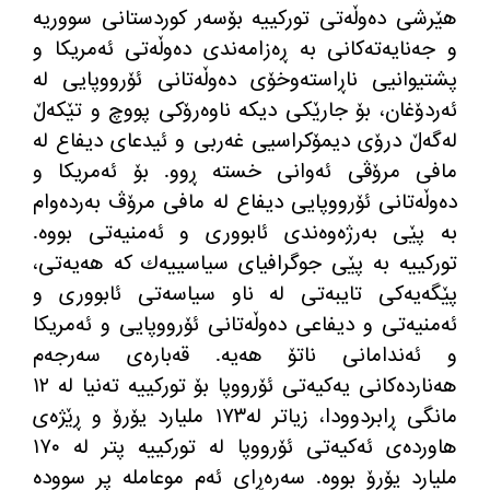
هێرشی ده
وڵه
تی توركییه
‌
بۆسه
ر كوردستانی سووریه
و جه
نایه
ته
كانی به
‌
ڕه
زامه
ندی ده
وڵه
تی ئه
مریكا و
پشتیوانیی ناڕاسته
وخۆی ده
وڵه
تانی ئۆرووپایی له
ئه
ردۆغان، بۆ جارێكی دیكه
‌
ناوه
رۆكی پووچ و تێكه
ڵ
له
گه
ڵ درۆی دیمۆكراسیی غه
ربی و ئیدعای دیفاع له
مافی مرۆڤی ئه
وانی خسته
‌
ڕوو
.
بۆ ئه
مریكا و
ده
وڵه
تانی ئۆرووپایی دیفاع له
‌
مافی مرۆڤ به
رده
وام
به
‌
پێی به
رژه
وه
ندی ئابووری و ئه
منیه
تی بووه
‌.
توركییه به
‌‌
پێی جوگرافیای سیاسییه
ك كه
‌
هه
یه
تی،
پێگه
یه
كی تایبه
تی له
‌
ناو سیاسه
تی ئابووری و
ئه
منیه
تی و دیفاعی ده
وڵه
تانی ئۆرووپایی و ئه
مریكا
و ئه
ندامانی ناتۆ هه
یه
‌.
قه
باره
ی سه
رجه
م
هه
نارده
كانی یه
كیه
تی ئۆرووپا بۆ توركییه
‌
ته
نیا له
‌
١٢
مانگی ڕابردوودا، زیاتر له
١٧٣ ملیارد یۆرۆ و ڕێژه
ی
هاورده
ی ئه
كیه
تی ئۆرووپا له
‌
توركییه
‌
پتر له
‌
١٧٠
ملیارد یۆرۆ بووه
‌‌.
سه
ره
ڕای ئه
م موعامله
‌
پر سووده