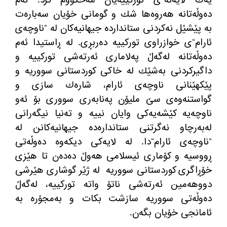
ده
وڵه
تانه
‌
هه
روه
ها شك و گومانی خۆیان سه
باره
ت
به
‌
پێشێل نه
كردنی ستاندارده
‌
جیهانیه
كان له
‌ “
ناوچه
ی
ئارام
“
ی خوازراوی توركییه
‌
ده
ربڕی
.
له
‌
ڕاستیدا ئه
م
ده
وڵه
تانه
‌
له
گه
ڵ په
لاماری ئه
رته
شی توركییه
‌
و
داگیركردنی به
شێك له
‌
خاكی كوردستانی سووریه
‌
و
پێكهێنانی ناوچه
ی ئارام، شاره
ك سازی و
گواستنه
وه
ی سێ ملیۆن په
نابه
ری سووری بۆ ئه
و
ناوچه
یه
‌
كێشه
یه
كی وایان نییه
‌
و ته
نیا نیگه
رانی
له
به
رچاو نه
گرتنی ستانداره
ده
‌
جیهانیه
كانن له
“
ناوچه
ی ئارام
“
دا
.
له
‌
لایه
كی دیكه
وه
‌
ده
وڵه
تی
ڕووسیه
‌
و كۆماری ئیسلامی هه
وڵ
‌
ده
ده
ن تا هێزی
خۆڕاگری كوردستانی سووریه
له
‌
ژێر گوشاری هێرشی
دووهه
مین ئه
رته
شی ناتۆ واته
‌
توركییه
، له
گه
ڵ
ده
وڵه
تی سووریه
‌
سازشت بكات و به
مجۆره
‌
به
ئامانجی خۆیان بگه
ن
.