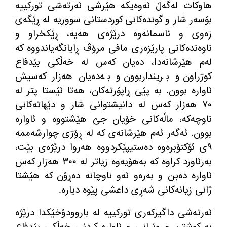
هاوكات له
گه
ڵ ئه
وه
یكه
‌
هێرشی ئه
رته
شی توركییه
بۆسه
ر شار و گونده
كانی كوردستانی سووریه
‌
له
‌
ڕێگه
ی
زه
وی و ئاسمانه
وه
‌
درێژه
ی هه
یه
، ڕێكخراو و
ناوه
نده
كانی پارێزه
ری مافی مرۆڤ ڕایانگه
یاندووه
‌
كه
له
م هێرشانه
دا، ده
یان كه
س له
‌
خه
ڵكی بێدفاع
كوژراون و برینداربوون و به
ده
یان هه
زار كه
سیش
ئاواره
‌
بوون
.
به
‌
پێی ڕاپۆرته
كان، هه
تا ئێستا پتر له
٧٠ هه
زار كه
س له
‌
دانیشتوانی شار و
‌
دێهاته
كانی
ناوچه
كه
، ماڵه
كانی خۆیان جێ هێشتووه
‌
و ئاواره
بوون
.
ئه
گه
ر ئه
م هێرشانه
ی
‌
كه
‌
له
‌
ڕۆژی چوارشه
ممه
٩ی ئۆكتۆبره
وه
‌
ده
ستیپێكردووه
‌
هه
روا درێژه
ی بێت،
به
رئاورد كراوه
‌
كه
‌
به
هۆیه
وه
‌
زیاتر له
‌
٣٠٠ هه
زار كه
س
ئاواره
‌
ده
بن و به
ره
و ئه
و ناوچانه
‌
ده
ڕۆن كه هێشتا
ژانی زیانه
كانی شه
ڕی داعشی پێوه
‌
دیاره
‌.
ئه
رته
شی داگیركه
ری توركییه
‌
له
‌
باروودۆخێكدا درێژه
به
‌
كوشتن و وێرانی و ئاواره
‌
كردنی خه
ڵكی بێدفاع