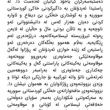
ده
ستبه
سه
ركران یاخۆد گیانیان له
ده
ست دا
.
له
ڕاستیدا ئه
ردۆغان به
‌
داگیركردنی خاكی كوردستانی
سووریه
‌
و به
‌
كوشتاری خه
ڵكی بێ دیفاع و ئاواره
كردنی ده
یان هه
زار كه
س له
‌
دانیشتووانی ئه
و
ناوچه
یه
‌
و به
‌
تاڵان بردنی ماڵ و حاڵیان له
‌
لایه
ن
ڕه
وته
‌
تیرۆریسته
‌
ئیسلامیه
كانه
وه
، درێژه
ده
ری ئه
م
ڕێگایه
یه
‌.
به
ڵام هه
موو به
ڵگه
كان ده
رخه
ری ئه
و
ڕاستیه
ن كه
‌
زێده
‌
خوازی ئه
ردۆغان له
‌
ڕۆژاوا له
گه
ڵ
موقاومه
تێكی جه
ماوه
ری به
ره
وڕوو بووه
ته
وه
‌.
موقاومه
تی یه
كینه
كانی پاراستنی گه
ل و یه
كینه
كانی
چه
كداری جه
ماوه
ری له
‌
به
رامبه
ر دووهه
مین
ئه
رته
شی ناتۆ واته
‌
توركییه
‌
بۆ جارێكی دیكه
‌
توانا و
وزه
ی بزووتنه
وه
ی ڕۆژئاوایان به
‌
هه
موان نیشان دا
.
بزووتنه
وه
ی مافخوازانه
ی خه
ڵكی كوردستانی سووریه
به
‌
سه
ركه
وتنی شكۆداریان به
سه
ر سۆپای ده
وڵه
تی
خه
لافه
تی ئیسلامی له
‌
كۆبانی و موقاومه
تی