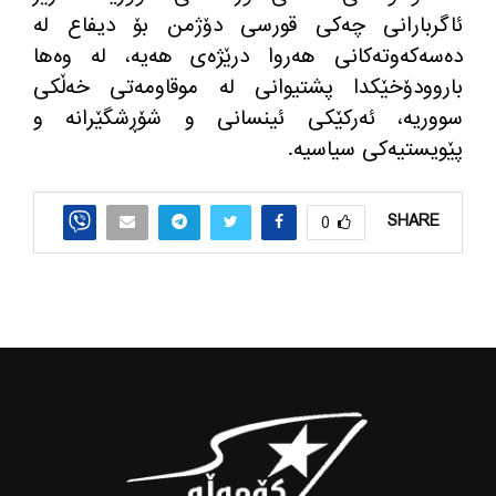
ئاگربارانی چه
كی قورسی دۆژمن بۆ دیفاع له
ده
سه
كه
وته
كانی هه
روا درێژه
ی هه
یه
، له
‌
وه
ها
باروودۆخێكدا پشتیوانی له
‌
موقاومه
تی خه
ڵكی
سووریه
، ئه
ركێكی ئینسانی و شۆڕشگێرانه
‌
و
پێویستیه
كی سیاسیه
‌.
SHARE
0