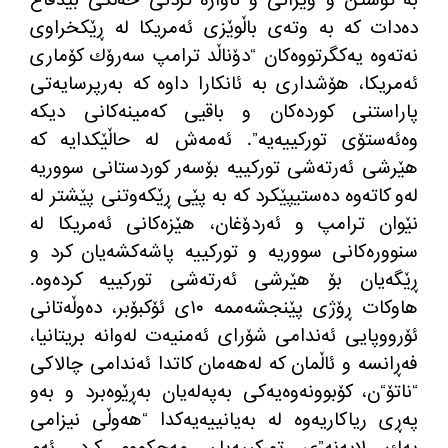
ده
دات كه
‌
به
‌
وته
ی باڵوێزی ئه
مریكا له
‌
ڕێكخراوی
نه
ته
وه
‌
یه
كگرتووه
كان
“
دۆناڵد ترامپ سه
رۆك كۆماری
ئه
مریكا، هۆشداری به
‌
ئانكارا داوه
‌
كه
‌
به
رپرسایه
تی
پاراستنی كورده
كان و باقیی كه
مینه
كانی دیكه
وه
ئه
ستۆی توركییه
یه
‌”.
ئه
مه
ش له
‌
حاڵێكدایه
‌
كه
هێرشی ئه
رته
شی توركییه
‌
بۆسه
ر كوردستانی سووریه
له
و كاته
وه
‌
ده
ستیپێكرد كه
‌
به
‌
پێی ڕێكه
وتنی پێشتر له
نێوان ترامپ و ئه
ردۆغان، هێزه
كانی ئه
مریكا له
سنووره
كانی سووریه
‌
و توركییه
‌
پاشه
كشه
یان كرد و
ڕێگه
یان بۆ هێرشی ئه
رته
شی توركییه
‌
كرده
وه
‌.
هاوكات ڕۆژی پێنجشه
ممه
‌
١٠ی ئۆكبۆبر، ده
وڵه
تانی
ئۆرووپایی ئه
ندامی شۆرای ئه
منیه
ت له
وانه
‌
بریتانیا،
فه
ڕانسه
‌
و ئاڵمان كه
‌
له
هه
مان كاتدا ئه
ندامی چالاكی
“
ناتۆ
“
ن، كۆبوونه
وه
یه
كی به
په
له
یان به
ڕێوه
برد و به
و
په
ڕی ریاكاریه
وه
‌
له
‌
به
یانییه
یه
كدا
“
هه
وڵی نیزامی
یه
ك لایه
نه
‌”
ی توركییه
یان مه
حكووم كرد
.
ئه
م