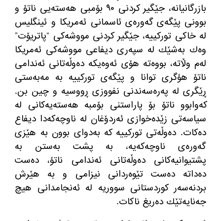
بازرگانیانه
، جێگیر كردنی ٩٠ بۆمبی هه
سته
یی ناتۆ و
بوونی پێگه
ی گه
وره
ی ئاسمانی ئه
مریكا و ئینگلیس
له
‌
خاكی توركییه، جێگیر كردنی مووشه
كی
“
پاتریۆت
”
وه
ك به
شێك له
‌
سپه
ری دیفاعی مووشه
كی ئه
مریكا
له
م وڵاته
، بووه
ته
‌
هۆی ئه
وه
یكه
‌
ده
وڵه
تانی ئه
ندامی
ناتۆ هۆگری توانا و پێگه
ی توركییه
‌
به
‌
مه
به
ستی
ڕێگری له
‌
په
ره
سه
ندنی نفووزی ڕووسیه
‌
و چین بن
‌.
كه
وابوو ناتۆ بۆ پاراستنی بۆمبه
‌
هه
سته
یه
كانی له
سیاسه
تی زێده
خوازی ئه
ردۆغان له
‌
ناوچه
كه
دا دیفاع
ده
كات
.
ده
وڵه
تی توركییه كه
‌
به
دوای بوون به
‌
هێزی
گه
وره
ی ناوچه
كه
یه
،
‌‌
به
‌
پشت به
ستن به
پشتیوانیه
كانی ده
وڵه
تانی ئه
ندامی ناتۆ، ده
ست
ده
داته
‌
ده
ست تێوه
ردانی نیزامی و به
‌
هێرش
بردنه
سه
ر كوردستانی سووریه
‌
له
‌
ئه
نجامدانی هیچ
جه
نایه
تێك ده
ریغ ناكات
.