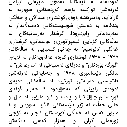
ئه
وه
یه
كه
‌
له
‌
ئێستادا به
هۆی هێرشی نیزامی
ئه
رته
شی توركییه
‌
بۆسه
ر كوردستانی سووریه
‌
له
ئارادایه
، وه
بیرهێنه
ره
وه
ی كوشتاری منداڵان و خه
ڵكی
بێدفاعه
‌
به
‌
ده
ستی شوێنیسته
كانی ده
سه
ڵاتدار
‌
له
سه
رده
مانی ڕابردوودا
.
كوشتار ئه
رمه
نیه
كان له
ساڵه
كانی كۆتایی ئیمپراتووری عوسمانی، كوشتاری
خه
ڵكی
“
دێرسیم
”
به
‌
چه
كی كیمیایی له
‌
ساڵه
كانی
١٩٣٧
–
١٩٣٨، كوشتاری كورده
‌
عه
له
ویه
كان له
‌
لایه
ن
“
گورگه
‌
بۆره
كان
”
و ده
زگای ئه
منیه
تی له
‌ “
مه
رعه
ش
”
له
مانگی دێسامبری ١٩٧٨ و جه
نایه
تی ئه
رته
شی
فاشیستی ده
وڵه
تی توركییه
‌
له
‌
ساڵه
كانی ده
یه
ی
نه
وه
دی زایینی كه
‌
به
هۆیه
وه
‌
٤ هه
زار گوندی
كوردستان چۆڵ كرا و یه
ك و نیو ملیۆن له
‌
ماڵ و
حاڵی خه
ڵك له
‌
ژێر بڵێسه
كانی ئاگردا سووتان و ٤
ملیۆن كه
س له
‌
خه
ڵكی كوردستان ناچار به
‌
كۆچی
زۆره
ملی كران و هه
زار كه
سی دیكه
ش