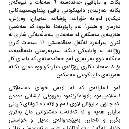
بكات و ماباقیی حه‌قده‌سته‌ ٦ سه‌عات و نیوه‌كه‌ی
بكاته‌ هه‌زینه‌ی دابینكردنی باقیی پێداویستییه‌كانی
دیكه‌ی له‌وانه‌ خۆراك، پۆشاك، سه‌یران، وه‌رزش،
ده‌رمان و هیتر.” له‌م ڕاپۆرته‌دا هاتووه‌ كه‌ سه‌همی
هه‌زینه‌ی مه‌سكه‌ن له‌ سه‌به‌دی بنه‌ماڵه‌یه‌كی شاری له‌
ئێران به‌رابه‌ره‌ له‌گه‌ڵ حه‌قده‌ستی ١٦ سه‌عات كاری
ڕۆژانه‌. به‌ واتایه‌كی دیكه‌، سه‌رپه‌رستی بنه‌ماڵه‌یه‌ك
مانگانه‌ دوو به‌رابه‌ری ئه‌و حه‌قده‌سته‌ی كه‌ یاسای كار
بۆ ٨ سه‌عات كاری ڕۆژانه‌ی دیاریكردووه‌ ده‌بێ بكاته‌
هه‌زینه‌ی دابینكردنی مه‌سكه‌ن.
ئەو ئامارانەی کە لە لایەن خودی دەسەڵاتی
ئیسلامییەوە بڵاودەکرێنەوە بەڕوونی نیشانی دەدەن
کە چلۆن ملیۆنان لاوی ئەم وڵاتە نە توانای کڕینی
ماڵیان هەیە و نە تەنانەت دەشتوانن ماڵ بەکرێ
بگرن و ناچارن بەپێچەوانەی مەیل و خواستی
خۆیان لەگەڵ بنەماڵەکانیان بژین و ئەزموونی ژیانی