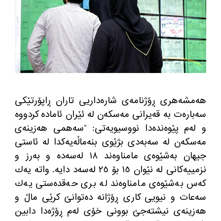
هه‌مشه‌هری ڕۆژنامه‌ی شاره‌داریی تاران ڕاپۆرتێكی
سه‌باره‌ت به‌ قه‌یرانی مه‌سكه‌ن له‌ ئێران ئاماده‌ كردووه‌
و له‌م پێوه‌نده‌دا نووسیویه‌تی: “سه‌همی هه‌زینه‌ی
مه‌سكه‌ن له‌ سه‌به‌دی بژێوی بنه‌ماڵه‌یه‌كدا له‌ ئاستی
جیهان به‌شێوه‌ی مامناوه‌ند ١٨ له‌سه‌ده‌ و به‌رز و
نزمییه‌كانی له‌ نێوان ١٥ بۆ ٢٥ له‌سه‌د دایه‌. واته‌ یه‌ك
كه‌س به‌شێوه‌ی مامناوه‌ند له‌ بری حه‌قده‌ستی یه‌ك
سه‌عات و نیویی كاری ڕۆژانه‌ ده‌توانێ كرێی ماڵ و
هه‌زینه‌ی نیشته‌جێ بوونی خۆی له‌م ڕۆژه‌دا دابین