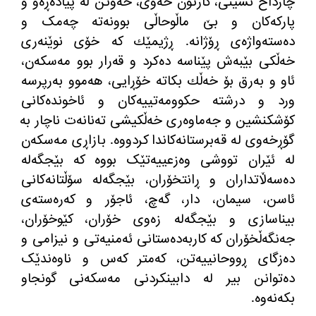
چارداخ نشینی، کارتۆن خەوی، خەوتن لە پیادەڕەو و
پارکەکان و بێ ماڵوحاڵی بوونەتە چەمک و
دەستەواژەی ڕۆژانە. ڕژیمێك كه‌ خۆی نوێنه‌ری
خه‌ڵكی بێبه‌ش پێناسه‌ ده‌كرد و قه‌رار بوو مه‌سكه‌ن،
ئاو و به‌رق بۆ خه‌ڵك بكاته‌ خۆڕایی، هەموو بەرپرسە
ورد و درشتە حکوومەتییەکان و ئاخوندەکانی
کۆشکنشین و جەماوەری خەڵکیشی تەنانەت ناچار بە
گۆڕخەوی لە قەبرستانەکاندا کردووە. بازاڕی مەسکەن
لە ئێران تووشی وەزعییەتێک بووە کە بێجگەلە
دەسەڵاتداران و ڕانتخۆران، بێجگەلە سۆڵتانەکانی
ئاسن، سیمان، دار، گەچ، ئاجۆر و کەرەستەی
بیناسازی و بێجگەلە زەوی خۆران، کێوخۆران،
جەنگەڵخۆران کە کاربەدەستانی ئەمنیەتی و نیزامی و
دەزگای ڕووحانییەتن، کەمتر کەس و ناوەندێک
ده‌توانن بیر له‌ دابینكردنی مه‌سكه‌نی گونجاو
بكه‌نه‌وه‌.