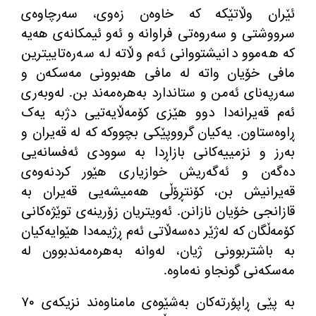
ئێران وڵاتێکە کە خاوەن زەوی، سەرچاوەی
سرووشتی و سەروەتی فراوانە و ئەو ئیمکانەی هەیە
کە هەموو دانیشتووانی ئەم وڵاتە لە سەرەتاییترین
مافی خۆیان واتە لە مافی هەبوونی مەسکەن و
سەرپەنای ئەمن و ستاندارد بەهرەمەند بن. لەوبەری
ئەم قەیرانەدا دوو هێزی کۆمەڵایەتیی دژبە یەک
ڕاوەستاون. یەکیان گرووپێکی بچووکە کە لە قەیران و
بەرز و نزمییەکانی بازاڕدا بە سوودی ئەفسانەیی
دەگەن و ئەگەریش خوازیاری هێور کردنەوەی
قەیرانیش بن، کۆنتڕۆڵی هەمیشەیی قەیران بە
قازانجی خۆیان نازانن. ئه‌ویتریان زۆرینه‌ی توێژه‌كانی
كۆمه‌ڵگان كه‌ له‌ژێر ده‌سه‌ڵاتی ئه‌م ڕژیمه‌دا هێوایه‌كیان
به باشتربوونی ژیان، له‌وانه‌ به‌هره‌مه‌ندبوون له‌
مه‌سكه‌نی گونجاو نه‌ماوه‌.
به‌ پێی ڕاپۆرته‌كان به‌شێوه‌ی مامناوه‌ند نزیكه‌ی ٧٠