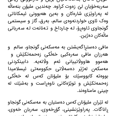
سەربەخۆیان لێ زەوت کراوە. چەندین ملیۆن بنەماڵە
لە پەراوێزی شارەکان و بەبێ هەبوونی ئیمکاناتی
وەک ئاوی خواردنەوەی سالم، بەرق، گاز و سیستمی
گونجاوی ئاوەڕۆ، لە چارداخ و تەنانەت لە سەربانی
ماڵەکان دەژین.
مافی ده‌ستڕاگه‌یشتن به‌ مه‌سكه‌نی گونجاو، سالم
و
هه‌رزان مافی سه‌ره‌كیی خه‌ڵكی زه‌حمه‌تكێش و
هه‌موو هاووڵاتییانی ئه‌م وڵاته‌یه‌. دابینكردنی
مه‌سكه‌ن له‌ژێر ده‌سه‌ڵاتی حكوومه‌تی ئیسلامیدا
بووه‌ته‌ كابووسێك بۆ ملیۆنان كه‌س له‌ خه‌ڵكی
زه‌حمه‌تكێش و توێژه‌كانی ناوه‌ڕاست و به‌شێك له‌
چینی مامناوه‌ند.
لە ئێران ملیۆنان کەس دەستیان بە مەسکەنی گونجاو
ڕاناگات. پەراوێزنشینی، گۆڕخەوی، سەربان خەوی،