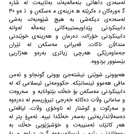
له‌سه‌دی داهاتی بنه‌ماڵه‌یه‌ك به‌تایبه‌ت له شاره‌
گه‌وره‌كان ده‌كرێته‌ هه‌زینه‌ی مه‌سكه‌ن و ئه‌و ٣٠
له‌سه‌ده‌ی دیكه‌شی به هیچ شێوه‌یه‌ك به‌شی
دابینكردنی پێداویستییه‌كانی بنه‌ماڵه‌ له‌وانه‌
دابینكردنی خۆراك، ده‌رمان و هه‌زینه‌ی خوێندنی
منداڵان ناكات. قه‌یرانی مه‌سكه‌ن له‌ ئێران
جه‌ماوه‌رێكی هه‌رچی زیاتری به‌ره‌و هه‌ژاریی
بێسنوور بردووه‌.
هه‌بوونی شوێنی نیشته‌جێ بوونی گونجاو و ئه‌من
مافی هه‌موو ئینسانێكه‌. حكوومه‌تی ئیسلامی كه‌ له‌
دابینكردنی مه‌سكه‌ن بۆ خه‌ڵك بێتوانایه‌ و
سه‌روه‌ت
و سامانی وڵات ده‌كاته‌ خه‌رجی تیرۆریسم له‌ ده‌ره‌وه‌
و سه‌ركوت و كوشتار له‌ ناوخۆی وڵات، لیاقه‌تی
ده‌سه‌ڵاتداریه‌تیی به‌سه‌ر خه‌ڵكدا نییه‌. ئه‌مڕۆ پتر له‌
هه‌ر كاتێك ئه‌منییه‌ت و خۆشبژێویی خه‌ڵك به‌
ڕووخاندنی ڕژیمی ئیسلامییه‌وه‌ گرێ دراوه‌ و بۆ