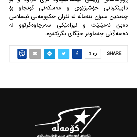
دابینكردنی خۆشبژێوی و مه‌سكه‌نی گونجاو بۆ
چه‌ندین ملیۆن بنه‌ماڵه‌ له‌ ئێران حكوومه‌تی ئیسلامی
ده‌بێ نه‌مێنێت و نیزامێكی سه‌رچاوه‌گرتوو له‌
ده‌سه‌ڵاتی جه‌ماوه‌ر جێگای بگرێته‌وه‌.
SHARE
0