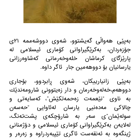
به‌پێی هه‌واڵی گه‌یشتوو، شه‌وی دووشه‌ممه‌ ٢١ی
جۆزه‌ردان، به‌كرێگیراوانی كۆماری ئیسلامی له‌
پارێزگای كرماشان خله‌وخه‌رمانی كه‌شاوه‌رزانی
یارسانیان بۆ دووهه‌مین جار
ئاگر داوه‌.
به‌پێی زانیارییكان، شەوی ڕابردوو، بۆجاری
دووهەم،خەلەوخەرمان و دار زەیتوونی شارومه‌ندێك
به‌ ناوی “نێعمەت زەحمەتکێش”، کەسایەتی و
چالاکی مەدەنیی یارسان لەئاوایی “حەسەن
سوله‌ێمان”ی‌ سەر بە شارۆچکەی پشت‌تەنگ،
لەلایەن به‌كرێگیراوانی كۆماری ئیسلامی و دۆژمنانی
ژینگه‌وه‌ به‌ ئه‌نقه‌ست ئاگری تێپبه‌ردراوه‌ و زەرەر و