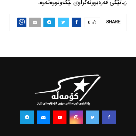
زیانێکی قەرەبوونەكراوی لێكەوتووەته‌وه‌.
SHARE
0