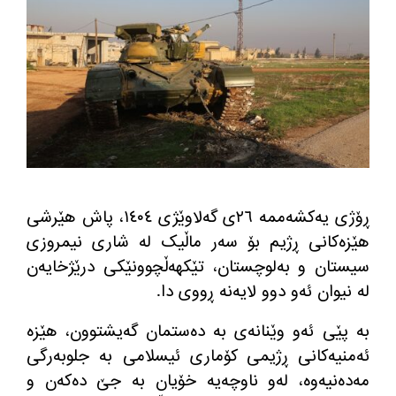
ڕۆژی یەکشەممە ٢٦ی گەلاوێژی ١٤٠٤، پاش هێرشی
هێزەکانی ڕژیم بۆ سەر ماڵیک لە شاری نیمروزی
سیستان و بەلوچستان، تێکهەڵچوونێکی درێژخایەن
لە نیوان ئەو دوو لایەنە ڕووی دا
.
بە پێی ئەو وێنانەی بە دەستمان گەیشتوون، هێزە
ئەمنیەکانی ڕژیمی کۆماری ئیسلامی بە جلوبەرگی
مەدەنیەوە، لەو ناوچەیە خۆیان بە جێ دەکەن و