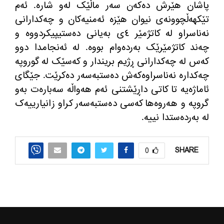
پاشان هێرش دەکەن سەر ماڵێک لەو شارە
.
ئەم
تێکهەڵچوونەی نیوان هێزە ئەمنیەکان و چەکدارانی
نەناسراو لە کاتژمێر ٤ی بەیانی دەستیپیکردووە و
چەند کاتژمێرێک بەردەوام بووە
.
لە ئەنجامدا دوو
کەس لە چەکدارانی ڕژیم بریندار و کەسێک لە گوروپە
چەکدارە نەناسراوەکەش دەستبەسەر دەکرێت
.
جێگای
ئاماژەیە تا کاتی داڕێشتنی ئەم هەواڵە سەبارەت بەو
گروپە و هەروەها کەسی دەستبەسەر کراو زانیارییەک
لە بەردەستدا نییە
.
SHARE
0