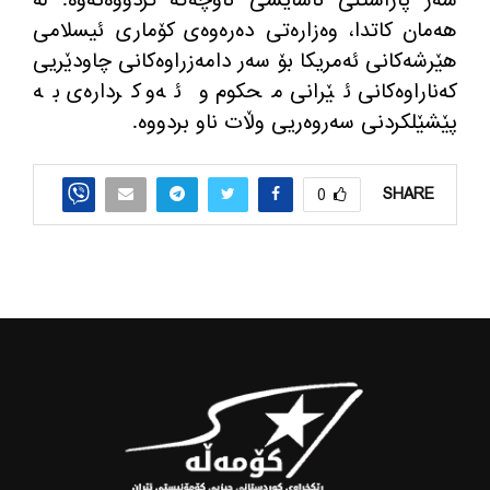
سەر پاراستنی ئاسایشی ناوچەکە کردووەتەوە
.
لە
هەمان کاتدا، وەزارەتی دەرەوەی کۆماری ئیسلامی
هێرشەکانی ئەمریکا بۆ سەر دامەزراوەکانی چاودێریی
کەناراوەکانی ئێرانی محکوم و ئەو کردارەی بە
پێشێلکردنی سەروەریی وڵات ناو بردووە
.
SHARE
0