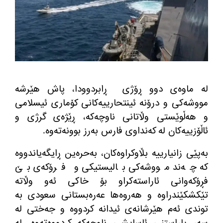
لە ماوەی دوو ڕۆژی
ڕابردوودا، پاش هێرشە
مووشەکی و درۆنە ئینتحارییەکانی کۆماری ئیسلامی
و هەڵوێستی وڵاتانی ناوچەکە، ڕێژەی گرژی و
ئاڵۆزییەکان لە کەنداوی فارس بەرز بوونەتەوە
.
بەپێی زانیارییە بڵاوکراوەکان، بەحرەین ڕایگەیاندووە
کە چەند مووشەکی بالیستیکی و فرۆکەی بێ
فڕۆکەوانی ئاراستەکراو بۆ خاکی ئەو وڵاتە
تێکشکێندراوە و هەروەها عەرەبستانی سعودی بە
توندی ئەم هێرشانەی ئیدانە کردووە و جەختی لە