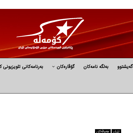
گه‌یشتوو
به‌لگه‌ نامه‌كان
گۆڤارەکان
بەرنامەکانی تلویزیونی ک
ئێران
هه‌واڵه‌کان