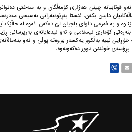
 ئه‌و قوتابیانه چینی هه‌ژاری كۆمه‌ڵگان و به‌ سه‌ختی ده‌توان
كانیان دابین بكه‌ن. ئێستا به‌ڕێوه‌به‌رانی به‌سیجی مه‌دره‌سه
ناوه‌ و به‌ فه‌رمی داوای باجیان لێ ده‌كه‌ن. ئه‌وه‌ له‌ حاڵێكدایه
انه‌ی ئه‌سڵی ٣٠ی یاسای بنه‌ڕه‌تی كۆماری ئیسلامی و ئه‌و ئیدعایانه‌ی به‌رپرسانی ڕژی
ڕایی نییه‌ به‌ڵكوو یه‌كسه‌ر بووه‌ته‌ پوڵی و ئه‌و بنه‌ماڵانه‌
‌ پڕۆسه‌ی خوێندن دوور ده‌كه‌ونه‌وه‌.