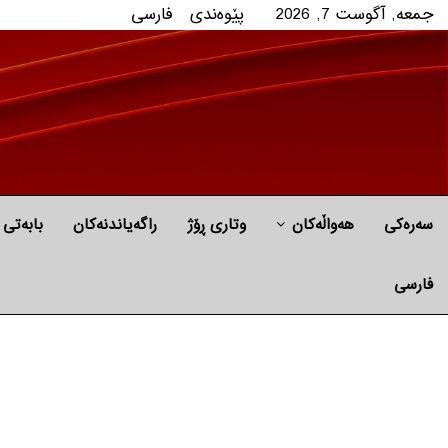
جمعه, آگوست 7, 2026
پێوه‌ندی
فارسی
سەرەکی
هه‌واڵه‌کان
وتاری ڕۆژ
راگه‌یاندنه‌كان
بابه‌تی 
فارسی