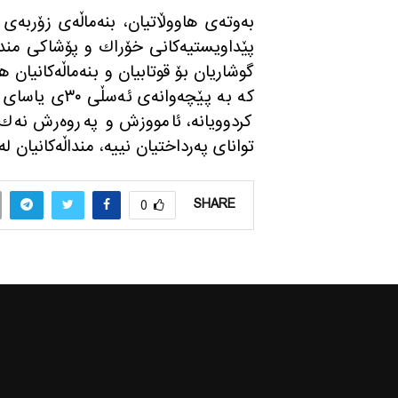
به‌وته‌ی هاووڵاتیان، بنه‌ماڵه‌ی زۆربه‌ی
پێداویستیه‌كانی خۆراك و پۆشاكی منداڵه‌
گوشاریان بۆ قوتابیان و بنه‌ماڵه‌كانیان هێ
كه‌ به‌ پێچه‌و
كردوویانه، ئامووزش و په‌روه‌رش نه‌ك خۆ
توانای په‌رداختیان نییه‌، منداڵه‌كانیان له
SHARE
0