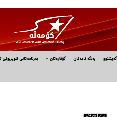
گه‌یشتوو
به‌لگه‌ نامه‌كان
گۆڤارەکان
بەرنامەکانی تلویزیونی ک
ئێران
هه‌واڵه‌کان