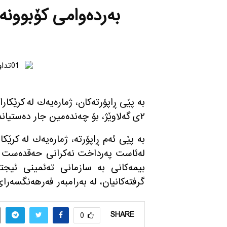
به‌رده‌وامی كۆبوونه‌
به‌ پێی ڕاپۆرته‌كان، ژماره‌یه‌ك له‌ كرێ
٢ی گه‌لاوێژ، بۆ چه‌نده‌مین جار ده‌ستیاندایه‌ كۆبوونه‌وه‌.
به‌ پێی ئه‌م ڕاپۆرته‌، ژماره‌یه‌ك له‌ كر
له‌ئاست په‌رداخت نه‌كرانی حه‌قده‌ست و 
بیمه‌كانی به‌ سازمانی ته‌ئمینی ئیجت
گرفته‌كانیان، له‌ به‌رامبه‌ر فه‌رهه‌نگسه‌را
SHARE
0