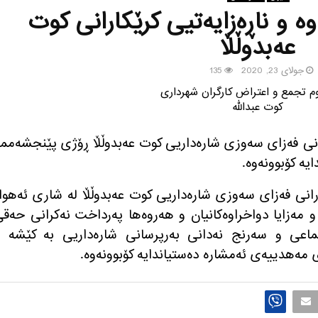
وه‌ و ناڕه‌زایه‌تیی كرێكارانی كوت
عه‌بدوڵڵا
جولای 23, 2020
135
كارانی فه‌زای سه‌وزی شاره‌داریی كوت عه‌بدوڵڵا ڕۆژی پێنجشه‌ممه
ێكارانی فه‌زای سه‌وزی شاره‌داریی كوت عه‌بدوڵڵا له‌ شاری ئه‌هوا
مه‌زایا دواخراوه‌كانیان و هه‌روه‌ها په‌رداخت نه‌كرانی حه‌ق
ماعی و سه‌رنج نه‌دانی به‌رپرسانی شاره‌داریی به‌ كێشه‌ 
ی مه‌هدییه‌ی ئه‌مشاره‌ ده‌ستیاندایه‌ كۆبوونه‌وه‌.