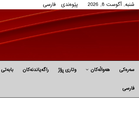
شنبه, آگوست 8, 2026
پێوه‌ندی
فارسی
سەرەکی
هه‌واڵه‌کان
وتاری ڕۆژ
راگه‌یاندنه‌كان
بابه‌تی 
فارسی