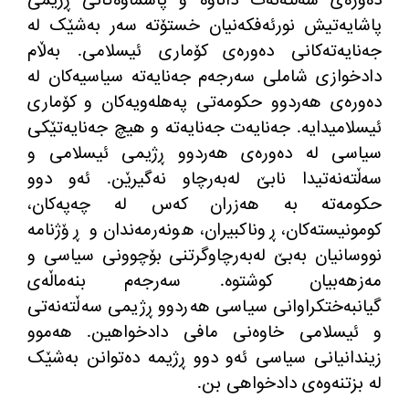
دەورەی سەڵتەنەت داناوە و پاشماوەکانی ڕژیمی
پاشایەتیش نورئەفکەنیان خستۆتە سەر بەشێک لە
جەنایەتەکانی دەورەی کۆماری ئیسلامی
.
بەڵام
دادخوازی شاملی سەرجەم جه‌نایەتە سیاسیەکان لە
دەورەی هەردوو حکومەتی پەهلەویەکان و کۆماری
ئیسلامیدایە
.
جەنایەت جەنایەتە و هیچ جەنایەتێکی
سیاسی لە دەورەی هەردوو ڕژیمی ئیسلامی و
سەڵتەنەتیدا نابێ لەبەرچاو نەگیرێن
.
ئەو دوو
حکومەتە بە هەزران کەس لە چەپەکان،
کومونیستەکان، ڕوناکبیران، هونەرمەندان و ڕۆژنامە
نووسانیان بەبێ لەبەرچاوگرتنی بۆچوونی سیاسی و
مەزهەبیان کوشتوە
.
سەرجەم بنەماڵەی
گیانبەختکراوانی سیاسی هەردوو ڕژیمی سەڵتەنەتی
و ئیسلامی خاوەنی مافی دادخواهین
.
هەموو
زیندانیانی سیاسی ئەو دوو ڕژیمە دەتوانن بەشێک
لە بزتنەوەی دادخواهی بن
.