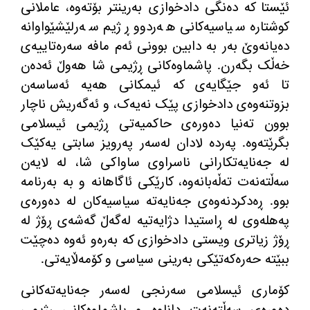
ئێستا کە دەنگی دادخوازی بەرینتر بۆتەوە، عاملانی
کوشتارە سیاسیەکانی هەردوو ڕژیم سەرلێشێواوانە
دەیانەوێ بەر بە دابین بوونی ئەم مافە سەرەتاییەی
خەڵک بگەرن
.
پاشماوەکانی ڕژیمی شا هەوڵ ئەدەن
تا ئەو جێگایەی کە ئیمکانی هەیە ئەساسەن
بزوتنەوەی دادخوازی پێک نەیەک، و ئەگەریش ناچار
بوون تەنیا دەورەی حاکمیەتی ڕژیمی ئیسلامی
بگرێتەوە
.
پەردە لادان لەسەر پەرویز سابتی یەکێک
لە جەنایەتکارانی ناسراوی ساواکی شا، لە لایەن
سەڵتەنەت تەڵەبانەوە، کارێکی ئاگاهانە و بە بەرنامە
بوو
.
ڕەدکردنەوەی جەنایەتە سیاسیەکان لە دەورەی
پەهلەوی لە ڕاستیدا دژایەتیە لەگەڵ گەشەی ڕۆژ لە
ڕۆژ زیاتری ویستی دادخوازی کە بەرەو ئەوە دەچێت
ببێتە حەرەکەتێکی بەرینی سیاسی و کۆمەڵایەتی
.
کۆماری ئیسلامی سەرنجی لەسەر جەنایەتەکانی