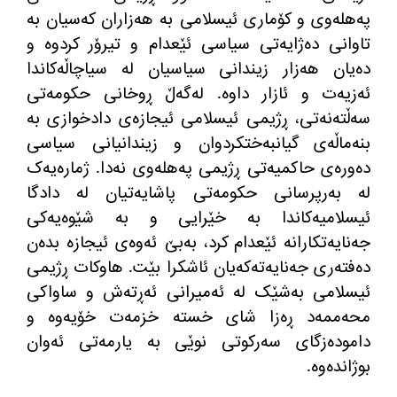
پەهلەوی و کۆماری ئیسلامی بە هەزاران کەسیان بە
تاوانی دەژایەتی سیاسی ئێعدام و تیرۆر کردوە و
دەیان هەزار زیندانی سیاسیان لە سیاچاڵەکاندا
ئەزیەت و ئازار داوە
.
لەگەڵ ڕوخانی حکومەتی
سەڵتەنەتی، ڕژیمی ئیسلامی ئیجازەی دادخوازی بە
بنەماڵەی گیانبەختکردوان و زیندانیانی سیاسی
دەورەی حاکمیەتی ڕژیمی پەهلەوی نەدا
.
ژمارەیەک
لە بەرپرسانی حکومەتی پاشایەتیان لە دادگا
ئیسلامیەکاندا بە خێرایی و بە شێوەیەکی
جەنایەتکارانە ئێعدام کرد، بەبێ ئەوەی ئیجازە بدەن
دەفتەری جەنایەتەکەیان ئاشکرا بێت
.
هاوکات ڕژیمی
ئیسلامی بەشێک لە ئەمیرانی ئەڕتەش و ساواکی
محەممەد ڕەزا شای خستە خزمەت خۆیەوە و
دامودەزگای سەرکوتی نوێی بە یارمەتی ئەوان
بوژاندەوە
.