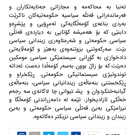
تەنیا بە محاکەمە و مجازاتی جەنایەتکاران و
فەرماندەرانی قەتڵە سیاسیە حکومەتیەکان ناکرێت
بەردی بناغەی کۆمەڵگایەکی ئەمڕۆیی و پێشڕەو
دابنێی کە بۆ هەمیشە کۆتایی بە دیاردەی قەتڵی
سیاسی حکومەتی و شەرمئاوەری زیندانی سیاسی
بێت
.
سەرکەوتنی بزوتنەوەی بەهێز و کۆمەڵایەتی
دادخوازی بە گۆڕانی سیستمێکی سیاسی مومکین
دەبێت کە بۆ زاڵ بوون بەسەر کۆمەڵدا دەست ئەداتە
توندوتیژی سیستماتیکی حکومەتی
.
ڕێکخراو و
ڕێکخستنی بنەماڵەی زیندانیانی سیاسی، بنەماڵەی
گیانبەختکردوان و پشتیوانی چالاکانەی سەرجەم
خەڵکی ئازادیخواز، ئێمە لە دامەزراندنی کۆمەڵگا و
نیزامێکی بەبێ قەتڵی سیاسی حکومەتی و بەبێ
زیندان و زیندانی سیاسی نزیکتر دەکاتەوە
.