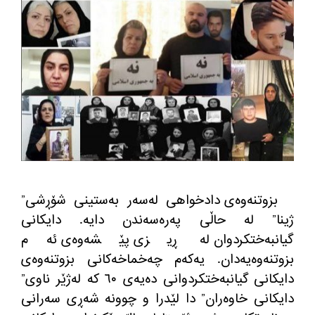
بزوتنەوەی دادخواهی لەسەر بەستینی شۆڕشی
”
ژینا
”
لە حاڵی پەرەسەندن دایە
.
دایکانی
گیانبەختکردوان لە ڕیزی پێشەوەی ئەم
بزوتنەوەیەدان
.
یەکەم چەخماخەکانی بزوتنەوەی
دایکانی گیانبەختکردوانی دەیەی ٦٠ کە لەژێر ناوی
”
دایکانی خاوەران
”
دا لێدرا و چوونە شەڕی سەرانی