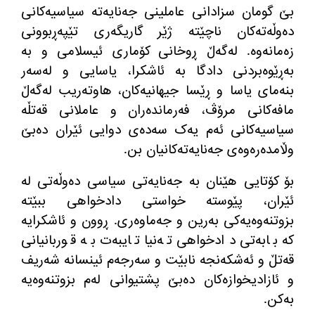
بێ گومان سزادانی عاملینی جەنایەتە سیاسیەکانی
دەوڵەتەکان ناچێتە ژێر گاریگەری تێپەڕبوونی
زەمانەوە
.
لەگەڵ ڕوخانی کۆماری ئیسلامی و بە
بەڕێوەبردنی دادگا بە ئاشکرا، یاسایی و لەسەر
بنەمای یاسا و ڕێسا جیهانیەکان، هاوتەریب لەگەڵ
مافەکانی مرۆڤ، فەرماندەران و عاملانی قەتڵە
سیاسیەکانی ئەم یەک سەدەی دوایی ئێران دەبێ
وڵامدەرەوەی جەنایەتەکانیان بن
.
بۆ کۆتایی هێنان بە جەنایەتی سیاسی دەوڵەتی لە
ئێران، پێوستە خواستی دادخواهی ببێتە
بزوتنەوەیەکی بەرین و جەماوەری
.
ڕوون و ئاشکرایە
کە بابەتی دادخواهی تەنیا تایبەت بە قوربانیانی
قەتڵ و ئەشکەنجە نابێت و سەرجەم ئینسانە شەریف
و ئازادیخوازەکان دەبێ پشتیوانی لەم بزوتنەوەیە
بەکن
.