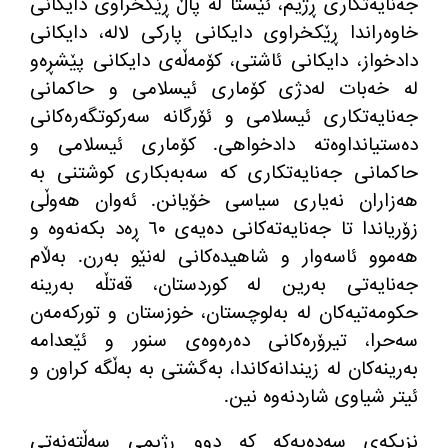
جەنایەتکاری ڕژیم، ئێستا لە پاڵ ڕێکخراوی دایکانی
خاوەراندا ڕێکخراوی دایکانی پارکی لالە، دایکانی
دادخواز، دایکانی ئاشتی، کۆمەڵەی دایکانی پێشڕەو
لە خەبات لەدژی کۆماری ئیسلامی و حاکمانی
جەنایەتکاری ئیسلامی و ئۆرگانە سەرکوتگەرەکانی
دەستیانداوەتە دادخواهی
.
کۆماری ئیسلامی و
حاکمانی جەنایەتکاری کە سەبەبکاری کوشتنی بە
هەزاران نەیاری سیاسی خۆیانن
.
ئەوان هەوڵی
زۆریاندا تا جەنایەتەکانی دەیەی ٦٠ ڕەد بکەنەوە و
هەموو ئاسەوار و شاهیدەکانی لەنێو بەرن
.
بەڵام
جه‌نایەتی بەرین لە کوردستان، قەتڵە بەرینە
حکومەتیەکان لە بەلوچستان، خوزستان و تورکەمەن
سەحرا، تیرۆرەکانی دەرەوەی سنور و ئێعدامە
بەرینەکان لە زیندانەکاندا، بەگشتی بە بەڵگە کراون و
ئیتر شیاوی شاردنەوە نین
.
نزیکەی سەدەیەکە کە دوو ڕژیمی سەڵتەنەتی