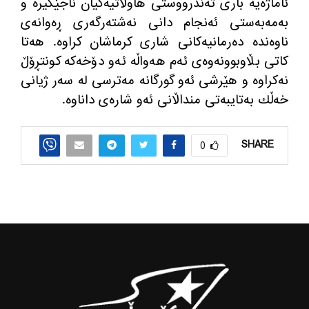
ئاماژه‌یه‌ باری ته‌ندرووستی هاوڵاتیه‌كیان ناجێگیره‌ و
به‌مه‌به‌ستی ئه‌نجام دانی نه‌شته‌رگه‌ری ڕه‌وانه‌ی
ناوه‌نده‌ ده‌رمانیه‌كانی شاری كرماشان كراوه‌. هه‌تا
كاتی بڵاوبوونه‌وه‌ی ئه‌م هه‌واڵه ئه‌و دۆخه‌كه‌ كونتڕۆڵ
نه‌كراوه‌ و‌ هێرشی ئه‌و گورگانه‌ مه‌ترسی له‌ سه‌ر ژیانی
خه‌ڵك به‌تایبه‌تی منداڵانی ئه‌و شاره‌ی داناوه‌.
SHARE
0