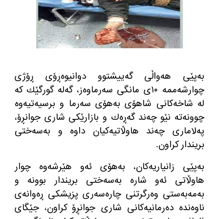
به‌پێی هه‌واڵی گه‌ییشتوو دوانیوه‌ڕۆی ڕۆژی
چوارشه‌ممه‌ ١٠ی مانگی سه‌رماوه‌ز، گه‌له‌ گورگێك كه‌
له‌ شاخه‌كانی شاهۆی به‌هۆی سه‌رما و برسیه‌تیه‌وه‌
چوونه‌ته‌ نێو چه‌ند گه‌ڕه‌ك و بازارێكی شاری جوانڕۆ،
په‌لاماری چه‌ند هاوڵاتیه‌كیان داوه‌ و به‌سه‌ختی
بریندار كراون.
به‌پێی زانیاریه‌كان، به‌هۆی ئه‌و هێرشه‌وه‌ چوار
هاوڵاتی ئه‌و شاره‌ به‌سه‌ختی بریندار بوونه‌ و
به‌مه‌به‌ستی وه‌رگرتنی چاره‌سه‌ری پزیشكی ڕه‌وانه‌ی
ناوه‌نده‌ ده‌رمانیه‌كانی شاری جوانڕۆ كراون، جێگای