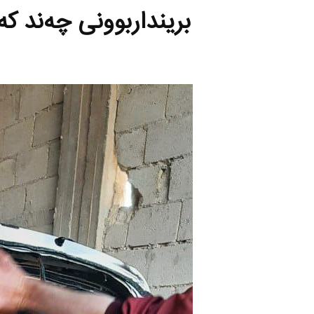
برینداربوونی چه‌ند ك