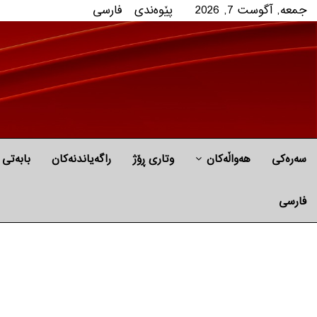
جمعه, آگوست 7, 2026
پێوه‌ندی
فارسی
سەرەکی
هه‌واڵه‌کان
وتاری ڕۆژ
راگه‌یاندنه‌كان
بابه‌تی 
فارسی