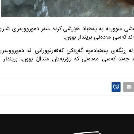
‌رمانان، ئه‌رته‌شی سووریه‌ به‌ په‌هباد هێرشی كرده‌ سه‌ر ده‌ورووبه‌ری شار
‌ند كه‌سی مه‌ده‌نی بریندار بوون.
‌ ڕێگه‌ی په‌هباده‌وه‌ گه‌ڕه‌كی كه‌فه‌رنوورانی له‌ ده‌ورووبه‌ر
ه‌ چه‌ند كه‌سی مه‌ده‌نی كه‌ زۆربه‌یان منداڵ بوون، بریندار 