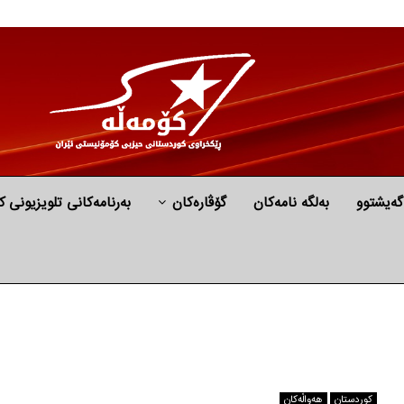
گه‌یشتوو
به‌لگه‌ نامه‌كان
گۆڤارەکان
بەرنامەکانی تلویزیونی ک
كوردستان
هه‌واڵه‌کان