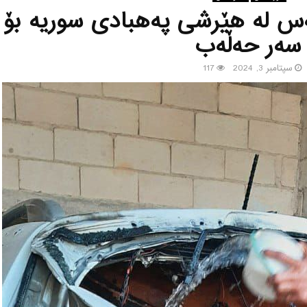
ه‌س له‌ هێرشی په‌هبادی سوریه بۆ
سه‌ر حه‌ڵه‌ب
سپتامبر 3, 2024
117