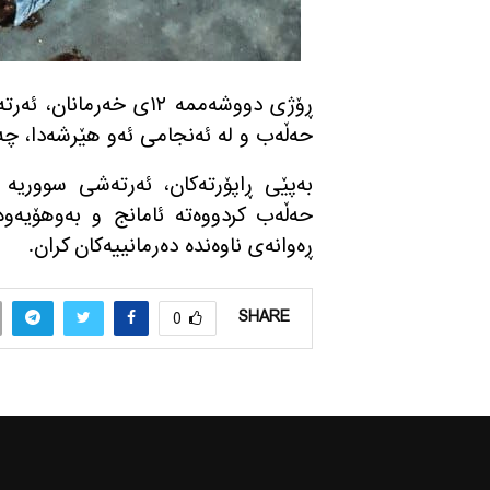
ڕۆژی دووشه‌ممه‌ ١٢ی خه
حه‌ڵه‌ب و له‌ ئه‌نجامی ئه‌و هێرشه‌دا، چه
به‌پێی ڕاپۆرته‌كان، ئه‌رته‌شی سووریه‌ له
حه‌ڵه‌ب كردووه‌ته‌ ئامانج و به‌وهۆیه‌و
ڕه‌وانه‌ی ناوه‌نده‌ ده‌رمانییه‌كان كران.
SHARE
0