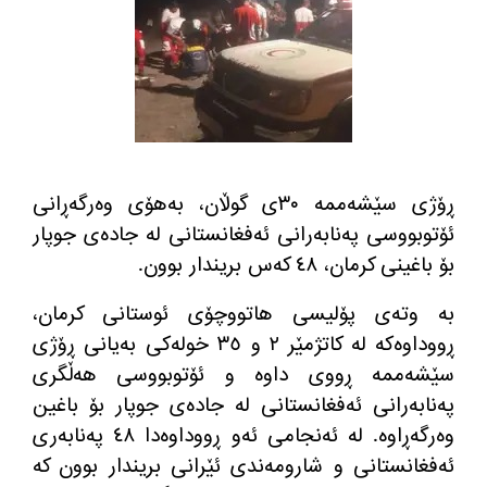
ڕۆژی سێشه‌ممه‌ ٣٠ی گوڵان، به‌هۆی وه‌رگه‌ڕانی
ئۆتوبووسی په‌نابه‌رانی ئه‌فغانستانی له‌ جاده‌ی جوپار
بۆ باغینی كرمان، ٤٨ كه‌س بریندار بوون
.
به‌ وته‌ی پۆلیسی هاتووچۆی ئوستانی كرمان،
ڕووداوه‌كه‌ له‌ كاتژمێر ٢ و ٣٥ خوله‌كی به‌یانی ڕۆژی
سێشه‌ممه‌ ڕووی داوه‌ و ئۆتوبووسی هه‌ڵگری
په‌نابه‌رانی ئه‌فغانستانی له‌ جاده‌ی جوپار بۆ باغین
وه‌رگه‌ڕاوه‌
.
له‌ ئه‌نجامی ئه‌و ڕووداوه‌دا ٤٨ په‌نابه‌ری
ئه‌فغانستانی و شارومه‌ندی ئێرانی بریندار بوون كه‌