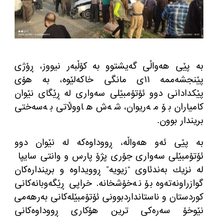
به‌ پێی هه‌واڵی گه‌یشتوو به‌ كۆڵبه‌ر نیووز، ڕۆژی
پێنجشه‌ممه‌ ١١ی مانگی خاكه‌لێوه‌، به‌ هۆی
پێكدادانی دوو ئۆتۆمبێلی سه‌واری له‌ ڕێگای نێوان
كامیاران بۆ مه‌ریوان، شه‌ش هاووڵاتی به‌سه‌ختی
بریندار بوون
.
به‌ پێی ئه‌و هه‌واڵه‌، ڕووداوه‌كه‌ له‌ نێوان دوو
ئۆتۆمبێلی سه‌واری جۆری پژۆ پارس و وانتی سایپا
له‌ نزیك به‌ندئاوی
“
زیویه‌
”
ڕوویداوه‌ و برینداره‌كان
گوازراونه‌ته‌وه‌ بۆ نه‌خۆشخانه‌
.
خراپی ڕێگه‌وبانه‌كانی
كوردستان و ناستانداردبوونی ئۆتۆمبێله‌كانی به‌رهه‌می
نێوخۆ سه‌ره‌كی ترین هۆكاری ڕووداوه‌كانی