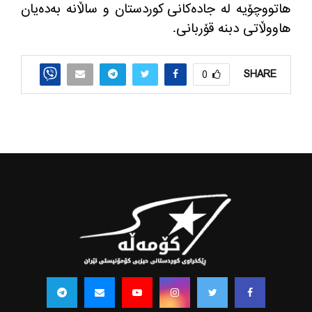
هاتووچۆیه‌ له‌ جاده‌كانی كوردستان و ساڵانه‌ به‌ده‌یان
هاووڵاتی دبنه‌ قۆربانی
.
SHARE
0