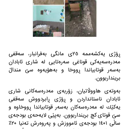
ڕۆژی یه‌كشه‌ممه‌ ٢٥ی مانگی به‌فرانبار، سه‌قفی
مه‌دره‌سه‌یه‌كی قوناغی سه‌ره‌تایی له‌ شاری ئابادان
به‌سه‌ر قوتابیاندا ڕووخا و به‌هۆیه‌وه‌ سێ منداڵ
برینداربوون.
به‌وته‌ی هاووڵاتیان، زۆربه‌ی مه‌دره‌سه‌كانی شاری
ئابادان ناستانداردن و ڕۆژی ڕابردووش سه‌قفی
یه‌كێك له‌ مه‌دره‌سه‌كان به‌سه‌ر قوتابیاندا ڕووخاوه‌ و
سێ قوتای كچ برینداربوون. به‌پێی لایه‌حه‌ی بودجه‌ی
ساڵی ١٤٠١ بودجه‌ی ئامووزش و په‌روه‌رش ته‌نیا ٢٠٪