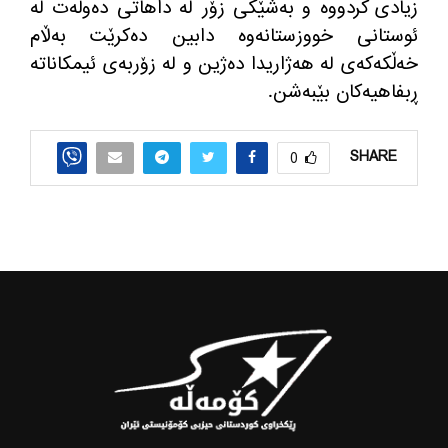
زیادی كردووه‌ و به‌شێكی زۆر له‌ داهاتی ده‌وڵه‌ت له‌
ئوستانی خووزستانه‌وه‌ دابین ده‌كرێت به‌ڵام
خه‌ڵكه‌كه‌ی له‌ هه‌ژاریدا ده‌ژین و له‌ زۆربه‌ی ئیمكاناته
ڕبفاهیه‌كان بێبه‌شن.
SHARE
0