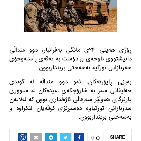
ڕۆژی هه‌ینی ٢٣ی مانگی به‌فرانبار، دوو منداڵی
دانیشتووی ناوچه‌ی برادۆست به‌ ته‌قه‌ی ڕاسته‌وخۆی
سه‌ربازانی توركیه‌ به‌سه‌ختی برینداربوون.
به‌پێی ڕاپۆرته‌كان، ئه‌و دوو منداڵه‌ له‌ گوندی
خه‌ڵیفانی سه‌ر به‌ شارۆچكه‌ی سیده‌كان له‌ سنووری
پارێزگای هه‌وڵێر سه‌رقاڵی ئاژه‌ڵداری بوون كه‌ له‌لایه‌ن
سه‌ربازانی توركیاوه‌ ده‌ستڕێژی كولله‌یان لێكراوه‌ و
به‌سه‌ختی برینداربوون.
SHARE
0