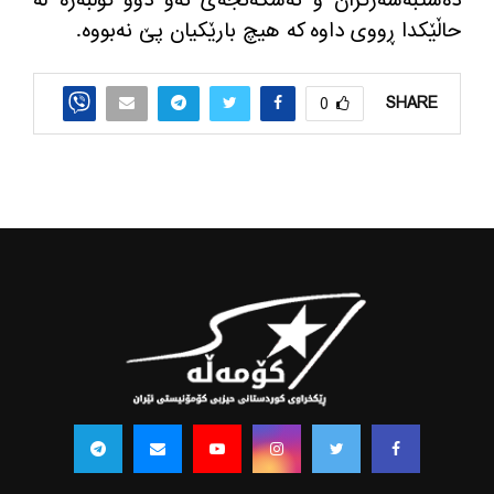
ده‌ستبه‌سه‌ركران و ئه‌شكه‌نجه‌ی ئه‌و دوو كۆڵبه‌ره‌ له‌
حاڵێكدا ڕووی داوه‌ كه‌ هیچ بارێكیان پێ نه‌بووه‌.
SHARE
0