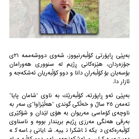
به‌پێی ڕاپۆرتی كۆڵبه‌رنیووز، شه‌وی دووشه‌ممه‌ ٢١ی
جۆزه‌ردان، هێزه‌كانی ڕژیم له‌ سنووری هه‌ورامان
بۆسه‌یان بۆ كۆڵبه‌ران دانا و دوو كۆڵبه‌ریان ئه‌شكه‌جه و
ئازار دا.
به‌پێی ئه‌و ڕاپۆرته‌، كۆڵبه‌رێك به‌ ناوی “شامان پایا”
ته‌مه‌ن ٢٥ ساڵ و خه‌ڵكی گوندی “هه‌ڵێزاوا”ی سه‌ر به‌
ناوچه‌ی كۆماسی مه‌ریوان به‌ هۆی لێدان و شۆكێری
به‌رقی هه‌نگی مه‌رزی ڕژیم بریندار بووه‌ و ناسناوی
كۆڵبه‌ره‌كه‌ی دیكه‌ ئاشكرا نییه‌. شایانی باسه‌ كه‌