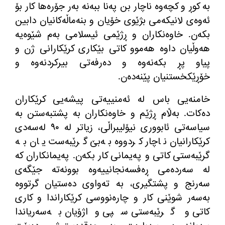
بە کوڕ و کچەوە ناچار بن پەنا ببەنە بەر جۆرەها کار بۆ
ئەوەی لانیکەمی بژێوی خۆیان و بنەماڵەکانیان دابین
بکەن
.
خاوەنکاران و ڕژێمی ئیسلامی بەم شێوەیە
هەوڵیان داوە هەموو کاتی بێکاری کرێکارانی ژن و
پیاو پڕ بکەنەوە و دەرفەتی بیرکردنەوە و
خۆڕێکخستنیان پێنەدەن
.
خامنەیی باس لە ئەمنییەتی پیشەیی کرێکاران
دەکات
.
بەڵام ڕژێم و خاوەنکاران بە پشتبەستن بە
سیاسەتی ئابووری نیۆلیبراڵی، زیاتر لە ٩٠ لەسەدی
کرێکارانیان ناچار کردووە بەبێ گرێبەست یان بە
گرێبەستی کاتی و پەیمانی کار بکەن
.
پەیمانکاران کە
لە سەردەمی ڕەفسەنجانییەوە بوونەتە جێگەی
سەرنج و پشتگیری، بە تەواوی دەستیان گرتووە
بەسەر شوێنی کار و چارەنووسی کرێکاراندا و کاری
کاتی و گرێبەستی سپی واژۆیان بەسەریاندا