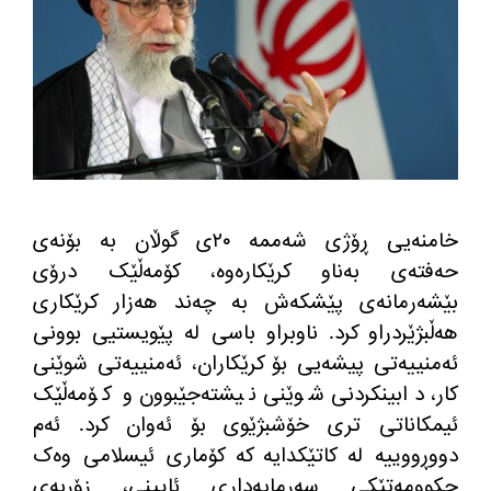
خامنەیی ڕۆژی شەممە ٢٠ی گوڵان بە بۆنەی
حەفتەی بەناو کرێکارەوە، کۆمەڵێک درۆی
بێشەرمانەی پێشکەش بە چەند هەزار کرێکاری
هەڵبژێردراو کرد
.
ناوبراو باسی لە پێویستیی بوونی
ئەمنییەتی پیشەیی بۆ کرێکاران، ئەمنییەتی شوێنی
کار، دابینکردنی شوێنی نیشتەجێبوون و کۆمەڵێک
ئیمکاناتی تری خۆشبژێوی بۆ ئەوان کرد
.
ئەم
دووڕووییە لە کاتێکدایە کە کۆماری ئیسلامی وەک
حکوومەتێکی سەرمایەداری ئایینی، زۆربەی