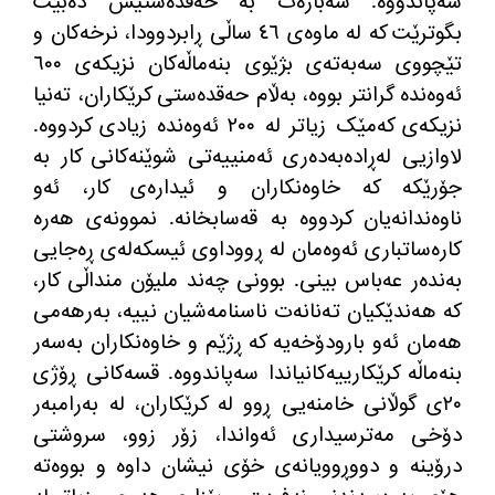
سەپاندووە
.
سەبارەت بە حەقدەستیش دەبێت
بگوترێت کە لە ماوەی ٤٦ ساڵی ڕابردوودا، نرخەکان و
تێچووی سەبەتەی بژێوی بنەماڵەکان نزیکەی ٦٠٠
ئەوەندە گرانتر بووە، بەڵام حەقدەستی کرێکاران، تەنیا
نزیکەی کەمێک زیاتر لە ٢٠٠ ئەوەندە زیادی کردووە
.
لاوازیی لەڕادەبەدەری ئەمنییەتی شوێنەکانی کار بە
جۆرێکە کە خاوەنکاران و ئیدارەی کار، ئەو
ناوەندانەیان کردووە بە قەسابخانە
.
نموونەی هەرە
کارەساتباری ئەوەمان لە ڕووداوی ئیسکەلەی ڕەجایی
بەندەر عەباس بینی
.
بوونی چەند ملیۆن منداڵی کار،
کە هەندێکیان تەنانەت ناسنامەشیان نییە، بەرهەمی
هەمان ئەو بارودۆخەیە کە ڕژێم و خاوەنکاران بەسەر
بنەماڵە کرێکارییەکانیاندا سەپاندووە
.
قسەکانی ڕۆژی
٢٠ی گوڵانی خامنەیی ڕوو لە کرێکاران، لە بەرامبەر
دۆخی مەترسیداری ئەواندا، زۆر زوو، سروشتی
درۆینە و دووڕوویانەی خۆی نیشان داوە و بووەتە