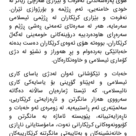
هۆی پەرەسەندنی نەفرەت و بێزاری هەرچی زیاتر لە
خودی خامنەیی، ئەم ڕژێمە و بۆرژوازی ئێران
.
نەفرەت و بێزاری کرێکاران لە ڕژێمی ئیسلامی
سەرمایە، هەر لە سەرەتای تەمەنی ڕەشی ڕژێم و
سەرەڕای هاودەردییە درۆینەکانی خومەینی لەگەڵ
کرێکاران، بووەتە هۆی ئەوەی کرێکاران دەست بدەنە
خەباتێکی بەردەوام و پڕ هەوراز و نشێو لە دژی
کۆماری ئیسلامی و خاوەنکارەکان
.
خەبات و تێکۆشانی ئەوان لەدژی یاسای کاری
ئیسلامی و لەپێناو گۆڕینی بۆ یاسایەکی کاری
نائیسلامی، کە ئێستا ژمارەیان ساڵانە دەگاتە
سەرووی هەزار مانگرتن و ناڕەزایەتی کرێکاریی،
سەلمێنەری ئەم ڕاستییەیە
.
لە زومرەی ئەو خەبات و
ناڕەزایەتییانە، پێویستە ئاماژە بە مانگرتن و
کۆبوونەوەکانی کرێکارانی نەوت، مامۆستایانی ناڕازی
و خانەنشینەکان و بەتایبەتی مانگرتنە کرێکارییەکان