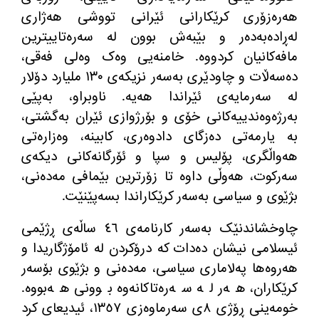
هەرەزۆری کرێکارانی ئێرانی تووشی هەژاری
لەڕادەبەدەر و بێبەش بوون لە سەرەتاییترین
مافەکانیان کردووە
.
خامنەیی وەک وەلی فەقی،
دەسەڵات و چاودێری بەسەر نزیکەی ١٣٠ ملیارد دۆلار
لە سەرمایەی ئێراندا هەیە
.
ناوبراو، بەپێی
بەرژەوەندییەکانی خۆی و بۆرژوازی ئێران بەگشتی،
بە یارمەتی دەزگای دادوەری، کابینە، وەزارەتی
هەواڵگری، پۆلیس و سپا و ئۆرگانەکانی دیکەی
سەرکوت، هەوڵی داوە تا زۆرترین بێمافی مەدەنی،
بژێوی و سیاسی بەسەر کرێکاراندا بسەپێنێت
.
چاوخشاندنێک بەسەر کارنامەی ٤٦ ساڵەی ڕژێمی
ئیسلامی نیشان دەدات کە درۆکردن لە ئامۆژگاریدا و
هەروەها پەلاماری سیاسی، مەدەنی و بژێوی بۆسەر
کرێکاران، هەر لە سەرەتاکانەوە بوونی هەبووە
.
خومەینی ڕۆژی ٨ی سەرماوەزی ١٣٥٧، ئیدیعای کرد