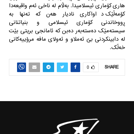
هاری کۆماری ئیسلامیدا
.
بەڵام لە ناخی ئەم واقیعەدا
کۆمەڵێک داواکاری
نادیار هەن کە تەنها بە
ڕووخاندنی کۆماری ئیسلامی و بنیاتنانی
سیستەمێک دەستەبەر دەبن کە ئامانجی بریتی بێت
لە دابینکردنی بێ ئەملاو و ئەولای مافە مرۆییەکانی
خەڵک
.
SHARE
0