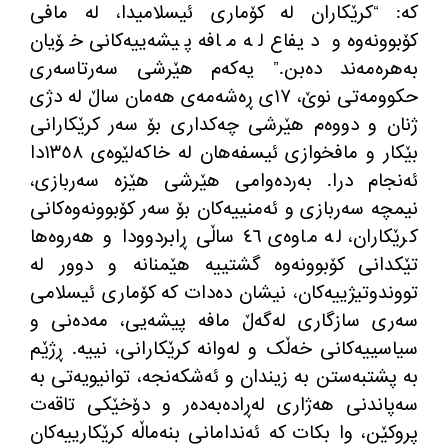
کە
: “
کرێکاران لە کۆماری ئیسلامیدا، لە مافی
کۆبوونەوە و دیفاع لە مافە پیشەییەکانی خۆیان
بەهرەمەند دەبن
.”
یەکەم هێرشی سەرتاسەری
حکوومەتی نوێ، ١٧ی ڕەشەمەی هەمان ساڵ لە دژی
ژنان و دووەم هێرشی چەکداری بۆ سەر کرێکارانی
بێکار و مافخوازی ئیسفەهان لە خاکەلێوەی ١٣٥٨دا
ئەنجام درا
.
بەردەوامی هێرشی هێزە سەربازی،
نیمچە سەربازی و ئەمنییەکان بۆ سەر کۆبوونەوەکانی
کرێکاران، لە ماوەی ٤٦ ساڵی ڕابردوودا و هەروەها
تێکدانی کۆبوونەوە گشتییە هێمنانە و دوور لە
تووندوتیژییەکان، نیشان دەدات کە کۆماری ئیسلامی
سەری سازگاری لەگەڵ مافە پیشەیی، مەدەنی و
سیاسییەکانی خەڵک و لەوانە کرێکارانی، نییە
.
ڕژێم
بە پشتبەستن بە زیندان و ئەشکەنجە، توانیویەتی بە
سەپاندنی هەژاری لەڕادەبەدەر و دۆخێکی تاقەت
پروکێن، وا بکات کە ئەندامانی بنەماڵە کرێکارییەکان