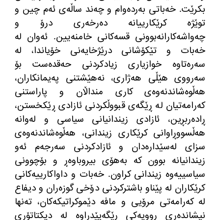
بکرێت
.
خەباتی بەردەوام و چەند ساڵەی ئەم چین و
توێژە کرێکارییانە دەرخەری درۆ و
چەواشەکارانەبوونی قسەکانی خامنەیین
.
ئەوان لە
خەبات و تێکۆشانی درێژخایەنی خۆیاندا، لە
سەرەتاوە خوازیاری زیادکردنی حەقدەست بۆ
سەرووی هێڵی هەژاری، نەهێشتنی پەیمانکاران،
هەڵوەشاندنەوەی کاری منداڵان و پاراستنی
کەرامەتیان لە ڕێگەی قبووڵکردنی ئازادی ڕێکخستن،
ڕادەربڕین، ئازادی زیندانیانی سیاسی و لەوانە
هەڵسووڕاوانی کرێکاری زیندانی، هەڵوەشاندنەوەی
سزای لەسێدارەدان و ئازادکردنی سەرجەم ئەو
زیندانیانە بوون کە بەهۆی بیروباوەڕ و بۆچوونی
سیاسییەوە زیندانی کراون
.
خەبات و داواکارییەکانی
کرێکاران لە پێناو باشترکردنی دۆخی گوزەران و دیفاع
لە کەرامەتی مرۆیی و مافە دێموکراتیکەکان، تەنها
نیشاندەری ڕوویەکی ڕێگەپێدراوە لە دیکتاتۆری