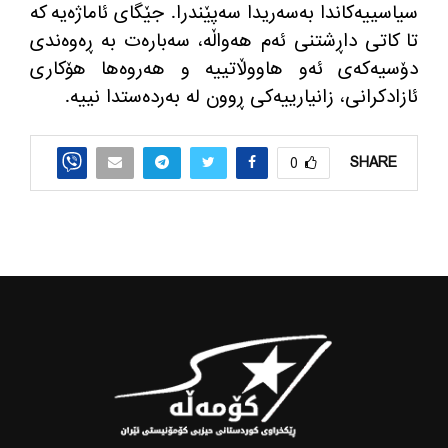
سیاسییەکاندا بەسەریدا سەپێندرا. جێگای ئاماژەیە کە
تا کاتی داڕشتنی ئەم هەواڵە، سەبارەت بە ڕەوەندی
دۆسیەکەی ئەو هاووڵاتییە و هەروەها هۆکاری
ئازادکرانی، زانیارییەکی ڕوون لە بەردەستدا نییە.
SHARE
0