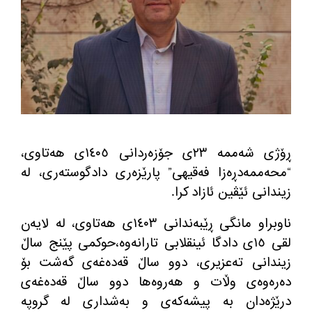
ڕۆژی شەممە ٢٣ی جۆزەردانی ١٤٠٥ی هەتاوی،
“محەممەدڕەزا فەقیهی” پارێزەری دادگوستەری، لە
زیندانی ئێڤین ئازاد کرا.
ناوبراو مانگی ڕێبەندانی ١٤٠٣ی هەتاوی، لە لایەن
لقی ١٥ی دادگا ئینقلابی تارانەوە،حوکمی پێنج ساڵ
زیندانی تەعزیری، دوو ساڵ قەدەغەی گەشت بۆ
دەرەوەی وڵات و هەروەها دوو ساڵ قەدەغەی
درێژەدان بە پیشەکەی و بەشداری لە گروپە